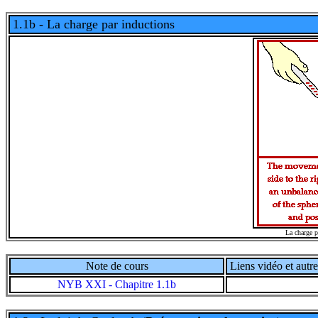
1.1b - La charge par inductions
La charge p
Note de cours
Liens vidéo et autre
NYB XXI - Chapitre 1.1b